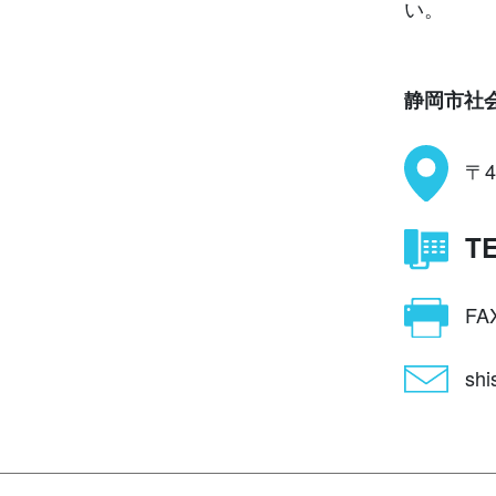
い。
静岡市社
〒4
TE
FAX
shi