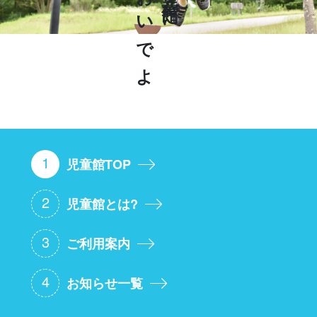
おいでよ
児童館に
1
児童館TOP
2
児童館とは?
3
ご利用案内
4
お知らせ一覧